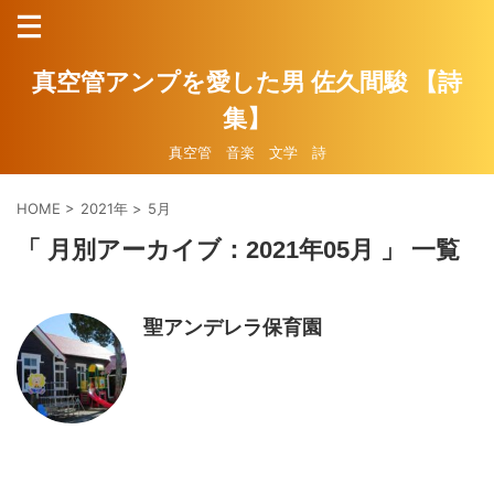
真空管アンプを愛した男 佐久間駿 【詩
集】
真空管 音楽 文学 詩
HOME
>
2021年
>
5月
「 月別アーカイブ：2021年05月 」 一覧
聖アンデレラ保育園