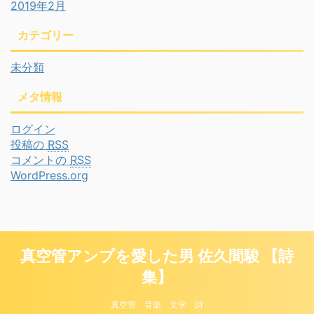
2019年2月
カテゴリー
未分類
メタ情報
ログイン
投稿の
RSS
コメントの
RSS
WordPress.org
真空管アンプを愛した男 佐久間駿 【詩
集】
真空管 音楽 文学 詩